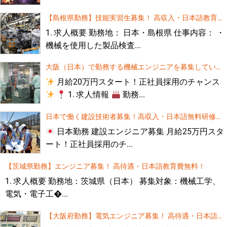
住宅解体工事 – 日本、三重県
【島根県勤務】技能実習生募集！ 高収入・日本語教育費
無料！
1. 求人概要 勤務地： 日本・島根県 仕事内容： ・
機械を使用した製品検査...
大阪（日本）で勤務する機械エンジニアを募集していま
す（高給、無料語学研修あり）
月給20万円スタート！正社員採用のチャンス
1. 求人情報
勤務...
日本で働く建設技術者募集！高収入・日本語無料研修あ
り
日本勤務 建設エンジニア募集 月給25万円スタ
ート！正社員採用のチ...
【茨城県勤務】エンジニア募集！ 高待遇・日本語教育費無料！
1. 求人概要 勤務地：茨城県（日本） 募集対象：機械工学、
電気・電子工�...
【大阪府勤務】電気エンジニア募集！ 高待遇・日本語教
育費無料！