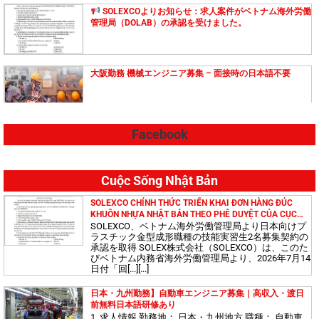
SOLEXCOよりお知らせ：求人案件がベトナム海外労働
管理局（DOLAB）の承認を受けました。
大阪勤務 機械エンジニア募集 – 面接時の日本語不要
Facebook
【島根県勤務】技能実習生募集！ 高収入・日本語教育費
無料！
Cuộc Sống Nhật Bản
大阪（日本）で勤務する機械エンジニアを募集していま
SOLEXCO CHÍNH THỨC TRIỂN KHAI ĐƠN HÀNG ĐÚC
す（高給、無料語学研修あり）
KHUÔN NHỰA NHẬT BẢN THEO PHÊ DUYỆT CỦA CỤC
QUẢN LÝ LAO ĐỘNG NGOÀI NƯỚC
SOLEXCO、ベトナム海外労働管理局より日本向けプ
ラスチック金型成形職種の技能実習生2名募集契約の
承認を取得 SOLEX株式会社（SOLEXCO）は、このた
びベトナム内務省海外労働管理局より、2026年7月14
日本で働く建設技術者募集！高収入・日本語無料研修あ
日付「回[...][...]
り
日本・九州勤務】自動車エンジニア募集｜高収入・渡日
前無料日本語研修あり
1. 求人情報 勤務地： 日本・九州地方 職種： 自動車