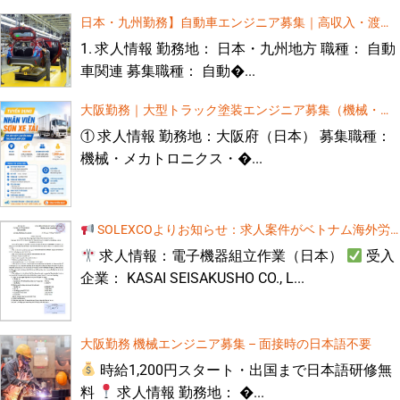
業 2. 給与・待遇 基本給：[...]
日本・九州勤務】自動車エンジニア募集｜高収入・渡日
求人募集：プレス機操作・接着作業 技能実習生（男性5
名）
大阪（日本）で勤務する機械エンジニアを募集していま
前無料日本語研修あり
1. 求人情報 勤務地： 日本・九州地方 職種： 自動
す（高給、無料語学研修あり）
月給20万円スタート！正社員採用のチャンス
車関連 募集職種： 自動�...
1. 求人情報
勤務地： 大阪府、日本
[...]
【和歌山県】プレス機オペレーター（実習生・男性）
大阪勤務｜大型トラック塗装エンジニア募集（機械・技
日本で働く建設技術者募集！高収入・日本語無料研修あ
術系専攻対象）高収入・日本語教育無料
り
① 求人情報 勤務地：大阪府（日本） 募集職種：
日本勤務 建設エンジニア募集 月給25万円スター
機械・メカトロニクス・�...
ト！正社員採用のチャンス
求人概要 勤務地 日本
全国 募集分野 建設[...]
女性技能実習生] 三重県、日本での自動車シートクッショ
ン縫製
【茨城県勤務】エンジニア募集！ 高待遇・日本語教育費無料！
1. 求人概要 勤務地：茨城県（日本） 募集対象：機械工学、電気・電子
SOLEXCOよりお知らせ：求人案件がベトナム海外労
工学、自動化工学、自動車工学などの関連学科を卒業された方 仕事内
容： ・機械製品の検査および梱包作業 ・NC工作機械、CNC工作機械の
働管理局（DOLAB）の承認を受けました。
求人情報：電子機器組立作業（日本）
受入
【求人】CNCフライス盤加工エンジニア募集
操作 ・自動車部[...][...]
企業： KASAI SEISAKUSHO CO., L...
【大阪府勤務】電気エンジニア募集！ 高待遇・日本語教
育費無料！
1. 求人概要 勤務地： 大阪府（日本） 募集職種： 電
気・電子工学、電気設備工学、産業電気工学などの
【急募】CNCフライス盤オペレーター募集（埼玉県）
大阪勤務 機械エンジニア募集 – 面接時の日本語不要
関連学科卒業者 仕事内容： 建物内の電気設備工事お
よび電気配線の施工業務 2. 給与・待遇[...]
時給1,200円スタート・出国まで日本語研修無
料
求人情報 勤務地： �...