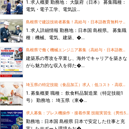
1. 求人概要 勤務地： 大阪府（日本） 募集職種：
電気・電子工学、電気設...
島根県で建設技術者募集！高給与・日本語教育無料サポ
ート
1. 求人詳細情報 勤務地：日本国 島根県。 募集職
種：機械、電気、建築、�...
島根県で働く機械エンジニア募集（高給与・日本語教育
無料）
建築系の専攻を卒業し、海外でキャリアを築きな
がら魅力的な収入を得た�...
埼玉県の特定技能（食品加工）求人：低コスト・高収
入！
1. 募集概要 職種： 飲食料品製造業（特定技能1
号） 勤務地： 埼玉県（東�...
求人募集：プレス機操作・接着作業 技能実習生（男性5
名）
勤務地：日本国 島根県 日本で安定した仕事と充
実したサポート環境をお�...