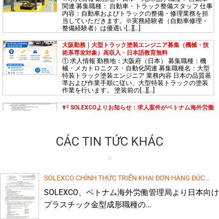
【茨城県勤務】エンジニア募集！ 高待遇・日本語教育費無料！
関連 募集職種： 自動車・トラック整備スタッフ 仕事
内容：自動車およびトラックの整備・修理業務を担
【大阪府勤務】電気エンジニア募集！ 高待遇・日本語教
当していただきます。※実務経験者（自動車修理・
育費無料！
整備経験者）は優遇い[...][...]
大阪勤務｜大型トラック塗装エンジニア募集（機械・技
術系専攻対象）高収入・日本語教育無料
① 求人情報 勤務地：大阪府（日本） 募集職種：機
【愛知県・三重県】高待遇エンジニア募集！日本で活躍
械・メカトロニクス・自動化関連 募集職種名：大型
するチャンス！
特装トラック塗装エンジニア 業務内容 日本の品質基
準および作業手順に従い、大型特装トラックの塗装
作業を行います。 塗装前の[...][...]
島根県で建設技術者募集！高給与・日本語教育無料サポ
SOLEXCOよりお知らせ：求人案件がベトナム海外労働
ート
管理局（DOLAB）の承認を受けました。
求人情報：電子機器組立作業（日本）
受入企
業： KASAI SEISAKUSHO CO., LTD
募集人数：[...]
CÁC TIN TỨC KHÁC
島根県で働く機械エンジニア募集（高給与・日本語教育
大阪勤務 機械エンジニア募集 – 面接時の日本語不要
無料）
時給1,200円スタート・出国まで日本語研修無料
求人情報 勤務地： 大阪府、日本 募集分野： メカ
トロニクス 機械工学 自動化技術[...]
SOLEXCO CHÍNH THỨC TRIỂN KHAI ĐƠN HÀNG ĐÚC
KHUÔN NHỰA NHẬT BẢN THEO PHÊ DUYỆT CỦA CỤC
埼玉県の特定技能（食品加工）求人：低コスト・高収
SOLEXCO、ベトナム海外労働管理局より日本向け
【島根県勤務】技能実習生募集！ 高収入・日本語教育費
入！
QUẢN LÝ LAO ĐỘNG NGOÀI NƯỚC
無料！
プラスチック金型成形職種の...
1. 求人概要 勤務地： 日本・島根県 仕事内容： ・機
械を使用した製品検査業務 ・製品への接着剤塗布作