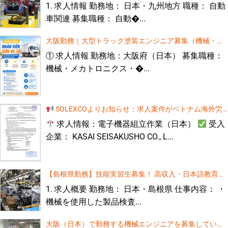
大阪（日本）で勤務する機械エンジニアを募集していま
前無料日本語研修あり
1. 求人情報 勤務地： 日本・九州地方 職種： 自動
す（高給、無料語学研修あり）
月給20万円スタート！正社員採用のチャンス
車関連 募集職種： 自動�...
1. 求人情報
勤務地： 大阪府、日本
[...]
【和歌山県】プレス機オペレーター（実習生・男性）
大阪勤務｜大型トラック塗装エンジニア募集（機械・技
日本で働く建設技術者募集！高収入・日本語無料研修あ
術系専攻対象）高収入・日本語教育無料
り
① 求人情報 勤務地：大阪府（日本） 募集職種：
日本勤務 建設エンジニア募集 月給25万円スター
機械・メカトロニクス・�...
ト！正社員採用のチャンス
求人概要 勤務地 日本
全国 募集分野 建設[...]
女性技能実習生] 三重県、日本での自動車シートクッショ
ン縫製
【茨城県勤務】エンジニア募集！ 高待遇・日本語教育費無料！
1. 求人概要 勤務地：茨城県（日本） 募集対象：機械工学、電気・電子
SOLEXCOよりお知らせ：求人案件がベトナム海外労
工学、自動化工学、自動車工学などの関連学科を卒業された方 仕事内
容： ・機械製品の検査および梱包作業 ・NC工作機械、CNC工作機械の
働管理局（DOLAB）の承認を受けました。
求人情報：電子機器組立作業（日本）
受入
【求人】CNCフライス盤加工エンジニア募集
操作 ・自動車部[...][...]
企業： KASAI SEISAKUSHO CO., L...
【大阪府勤務】電気エンジニア募集！ 高待遇・日本語教
育費無料！
1. 求人概要 勤務地： 大阪府（日本） 募集職種： 電
気・電子工学、電気設備工学、産業電気工学などの
【急募】CNCフライス盤オペレーター募集（埼玉県）
【島根県勤務】技能実習生募集！ 高収入・日本語教育費
関連学科卒業者 仕事内容： 建物内の電気設備工事お
よび電気配線の施工業務 2. 給与・待遇[...]
無料！
1. 求人概要 勤務地： 日本・島根県 仕事内容： ・
機械を使用した製品検査...
住宅解体工事 – 日本、三重県
大阪（日本）で勤務する機械エンジニアを募集していま