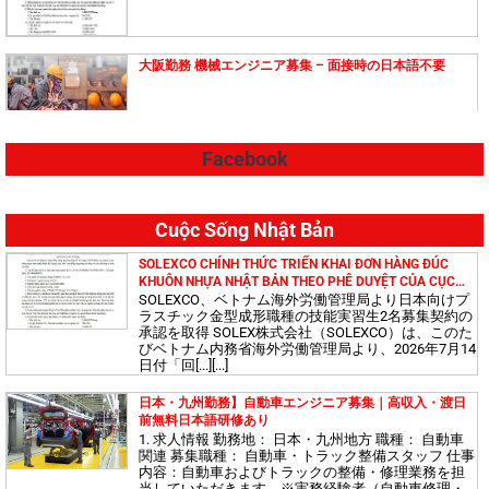
大阪勤務 機械エンジニア募集 – 面接時の日本語不要
Facebook
【島根県勤務】技能実習生募集！ 高収入・日本語教育費
無料！
Cuộc Sống Nhật Bản
大阪（日本）で勤務する機械エンジニアを募集していま
SOLEXCO CHÍNH THỨC TRIỂN KHAI ĐƠN HÀNG ĐÚC
す（高給、無料語学研修あり）
KHUÔN NHỰA NHẬT BẢN THEO PHÊ DUYỆT CỦA CỤC
QUẢN LÝ LAO ĐỘNG NGOÀI NƯỚC
SOLEXCO、ベトナム海外労働管理局より日本向けプ
ラスチック金型成形職種の技能実習生2名募集契約の
承認を取得 SOLEX株式会社（SOLEXCO）は、このた
びベトナム内務省海外労働管理局より、2026年7月14
日本で働く建設技術者募集！高収入・日本語無料研修あ
日付「回[...][...]
り
日本・九州勤務】自動車エンジニア募集｜高収入・渡日
前無料日本語研修あり
1. 求人情報 勤務地： 日本・九州地方 職種： 自動車
【茨城県勤務】エンジニア募集！ 高待遇・日本語教育費無料！
関連 募集職種： 自動車・トラック整備スタッフ 仕事
内容：自動車およびトラックの整備・修理業務を担
【大阪府勤務】電気エンジニア募集！ 高待遇・日本語教
当していただきます。※実務経験者（自動車修理・