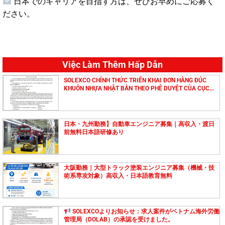
日本でのキャリアを目指す方は、ぜひお早めにご応募く
ださい。
Việc Làm Thêm Hấp Dẫn
SOLEXCO CHÍNH THỨC TRIỂN KHAI ĐƠN HÀNG ĐÚC
KHUÔN NHỰA NHẬT BẢN THEO PHÊ DUYỆT CỦA CỤC
QUẢN LÝ LAO ĐỘNG NGOÀI NƯỚC
日本・九州勤務】自動車エンジニア募集｜高収入・渡日
前無料日本語研修あり
大阪勤務｜大型トラック塗装エンジニア募集（機械・技
術系専攻対象）高収入・日本語教育無料
SOLEXCOよりお知らせ：求人案件がベトナム海外労働
管理局（DOLAB）の承認を受けました。