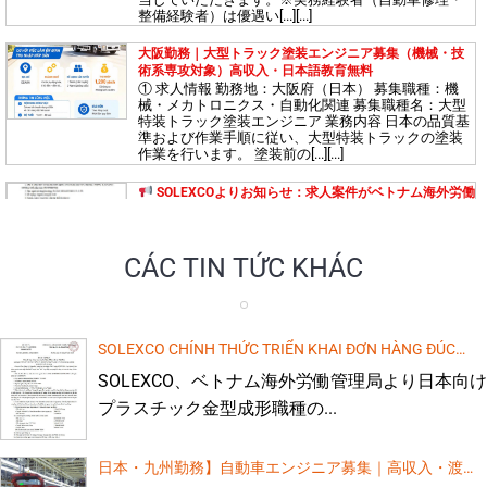
育費無料！
整備経験者）は優遇い[...][...]
大阪勤務｜大型トラック塗装エンジニア募集（機械・技
術系専攻対象）高収入・日本語教育無料
① 求人情報 勤務地：大阪府（日本） 募集職種：機
【愛知県・三重県】高待遇エンジニア募集！日本で活躍
械・メカトロニクス・自動化関連 募集職種名：大型
するチャンス！
特装トラック塗装エンジニア 業務内容 日本の品質基
準および作業手順に従い、大型特装トラックの塗装
作業を行います。 塗装前の[...][...]
島根県で建設技術者募集！高給与・日本語教育無料サポ
SOLEXCOよりお知らせ：求人案件がベトナム海外労働
ート
管理局（DOLAB）の承認を受けました。
求人情報：電子機器組立作業（日本）
受入企
業： KASAI SEISAKUSHO CO., LTD
募集人数：[...]
CÁC TIN TỨC KHÁC
島根県で働く機械エンジニア募集（高給与・日本語教育
大阪勤務 機械エンジニア募集 – 面接時の日本語不要
無料）
時給1,200円スタート・出国まで日本語研修無料
求人情報 勤務地： 大阪府、日本 募集分野： メカ
トロニクス 機械工学 自動化技術[...]
SOLEXCO CHÍNH THỨC TRIỂN KHAI ĐƠN HÀNG ĐÚC
KHUÔN NHỰA NHẬT BẢN THEO PHÊ DUYỆT CỦA CỤC
埼玉県の特定技能（食品加工）求人：低コスト・高収
SOLEXCO、ベトナム海外労働管理局より日本向け
【島根県勤務】技能実習生募集！ 高収入・日本語教育費
入！
QUẢN LÝ LAO ĐỘNG NGOÀI NƯỚC
無料！
プラスチック金型成形職種の...
1. 求人概要 勤務地： 日本・島根県 仕事内容： ・機
械を使用した製品検査業務 ・製品への接着剤塗布作
業 2. 給与・待遇 基本給：[...]
日本・九州勤務】自動車エンジニア募集｜高収入・渡日
求人募集：プレス機操作・接着作業 技能実習生（男性5
名）