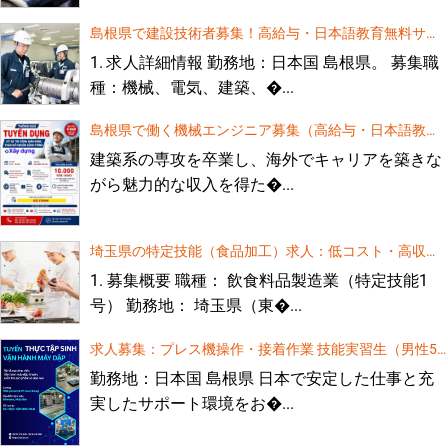
島根県で建設技術者募集！高給与・日本語教育無料サポ
ート
1. 求人詳細情報 勤務地：日本国 島根県。 募集職
種：機械、電気、建築、�...
島根県で働く機械エンジニア募集（高給与・日本語教育
無料）
建築系の専攻を卒業し、海外でキャリアを築きな
がら魅力的な収入を得た�...
埼玉県の特定技能（食品加工）求人：低コスト・高収
入！
1. 募集概要 職種： 飲食料品製造業（特定技能1
号） 勤務地： 埼玉県（東�...
求人募集：プレス機操作・接着作業 技能実習生（男性5
名）
勤務地：日本国 島根県 日本で安定した仕事と充
実したサポート環境をお�...