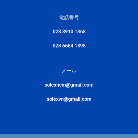
電話番号
028 3910 1368
028 6684 1898
メール
solexhcm@gmail.com
solexvn@gmail.com