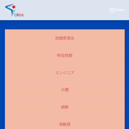
Bỏ
qua
MENU
nội
dung
技能実習生
特定技能
エンジニア
介護
経験
体験談