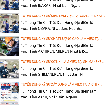
việc: Tỉnh IBARAKI, Nhật Bản. Ngà...
TUYỂN DỤNG KỸ SƯ ĐIỆN LÀM VIỆC TẠI OSAKA – NHẬT
BẢN (LƯƠNG CAO, MIỄN PHÍ ĐÀO TẠO TIẾNG)
1. Thông Tin Chi Tiết Đơn Hàng Địa điểm làm
việc: Tỉnh OSAKA, Nhật Bản. Ngành...
TUYỂN DỤNG KỸ SƯ CHẤT LƯỢNG CAO LÀM VIỆC TẠI
AICHIKEN, MIEKEN – NHẬT BẢN
1. Thông Tin Chi Tiết Đơn Hàng Địa điểm làm
việc: Tỉnh AICHIKEN, MIEKEN Nhật B�...
TUYỂN DỤNG KỸ SƯ CƠ KHÍ LÀM VIỆC TẠI SHIMANEKEN
– NHẬT BẢN (LƯƠNG CAO, MIỄN PHÍ ĐÀO TẠO TIẾNG)
1. Thông Tin Chi Tiết Đơn Hàng Địa điểm làm
việc: Tỉnh SHIMANEKEN, Nhật Bản. N...
TUYỂN DỤNG KỸ SƯ XÂY DỰNG LÀM VIỆC TẠI AICHI –
NHẬT BẢN (LƯƠNG CAO, MIỄN PHÍ ĐÀO TẠO TIẾNG)
1. Thông Tin Chi Tiết Đơn Hàng Địa điểm làm
việc: Tỉnh AICHI, Nhật Bản. Ngành...