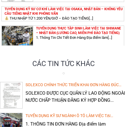
TUYỂN DỤNG KỸ SƯ XÂY DỰNG LÀM VIỆC TẠI AICHI –
TUYỂN DỤNG KỸ SƯ CƠ KHÍ LÀM VIỆC TẠI OSAKA, NHẬT BẢN – KHÔNG YÊU
NHẬT BẢN (LƯƠNG CAO, MIỄN PHÍ ĐÀO TẠO TIẾNG)
CẦU TIẾNG NHẬT KHI PHỎNG VẤN
THU NHẬP TỪ 1.200 YÊN/GIỜ – ĐÀO TẠO TIẾNG[...]
TUYỂN DỤNG THỰC TẬP SINH LÀM VIỆC TẠI SHIMANE
ĐƠN HÀNG TOKUTEI THỰC PHẨM TẠI SAITAMA – NHẬT
– NHẬT BẢN (LƯƠNG CAO, MIỄN PHÍ ĐÀO TẠO TIẾNG)
BẢN: CHI PHÍ THẤP, THU NHẬP CAO!
1. Thông Tin Chi Tiết Đơn Hàng Địa điểm làm[...]
TUYỂN DỤNG KỸ SƯ XÂY DỰNG LÀM VIỆC TẠI NHẬT
THÔNG BÁO TUYỂN DỤNG: 05 THỰC TẬP SINH NAM VẬN
BẢN – THU NHẬP CAO (ĐÀO TẠO TIẾNG NHẬT MIỄN
HÀNH MÁY DẬP, DÁN KEO
CÁC TIN TỨC KHÁC
PHÍ)
THU NHẬP TỪ 250.000 YÊN/THÁNG (25 MAN) –
NHÂN[...]
TUYỂN DỤNG KỸ SƯ XÂY DỰNG LÀM VIỆC TẠI AICHI –
[TTS NAM] VẬN HÀNH MÁY DẬP LÀM VIỆC TẠI TỈNH
NHẬT BẢN (LƯƠNG CAO, MIỄN PHÍ ĐÀO TẠO TIẾNG)
SOLEXCO CHÍNH THỨC TRIỂN KHAI ĐƠN HÀNG ĐÚC
WAKAYAMA, NHẬT BẢN
1. Thông Tin Chi Tiết Đơn Hàng Địa điểm làm[...]
KHUÔN NHỰA NHẬT BẢN THEO PHÊ DUYỆT CỦA CỤC
SOLEXCO ĐƯỢC CỤC QUẢN LÝ LAO ĐỘNG NGOÀI
QUẢN LÝ LAO ĐỘNG NGOÀI NƯỚC
NƯỚC CHẤP THUẬN ĐĂNG KÝ HỢP ĐỒNG...
ĐƠN HÀNG TOKUTEI THỰC PHẨM TẠI SAITAMA – NHẬT
[TTS NỮ] May nệm ghế ô tô tại Mieken, Nhật Bản
BẢN: CHI PHÍ THẤP, THU NHẬP CAO!
1. Thông tin chung về đơn hàng Ngành nghề: Chế
TUYỂN DỤNG KỸ SƯ NGÀNH Ô TÔ LÀM VIỆC TẠI
biến[...]
KYUSHUU, NHẬT BẢN – THU NHẬP CAO (ĐÀO TẠO TIẾNG
1. THÔNG TIN ĐƠN HÀNG Địa điểm làm
MIỄN PHÍ)
THÔNG BÁO TUYỂN DỤNG: 05 THỰC TẬP SINH NAM VẬN