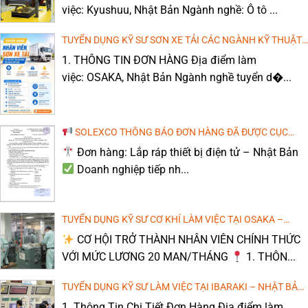
TUYỂN DỤNG KỸ SƯ VẬN HÀNH MÁY PHAY CNC
việc: Kyushuu, Nhật Bản Ngành nghề: Ô tô ...
HÀNH MÁY DẬP, DÁN KEO
Địa điểm làm việc: Tỉnh Shimane, Nhật Bản Bạn
đang[...]
TUYỂN DỤNG KỸ SƯ SƠN XE TẢI CÁC NGÀNH KỸ THUẬT
LÀM VIỆC TẠI OSAKA, NHẬT BẢN – THU NHẬP TỐT
1. THÔNG TIN ĐƠN HÀNG Địa điểm làm
[TTS NAM] VẬN HÀNH MÁY DẬP LÀM VIỆC TẠI TỈNH
(MIỄN PHÍ ĐÀO TẠO TIẾNG NHẬT)
VẬN HÀNH MÁY PHAY CNC – SAITAMA
WAKAYAMA, NHẬT BẢN
việc: OSAKA, Nhật Bản Ngành nghề tuyển d�...
Bạn đang tìm kiếm một công việc ổn định tại[...]
THI CÔNG THÁO DỞ NHÀ Ở – MIE, NHẬT BẢN
SOLEXCO THÔNG BÁO ĐƠN HÀNG ĐÃ ĐƯỢC CỤC
QUẢN LÝ LAO ĐỘNG NGOÀI NƯỚC CHẤP THUẬN
Đơn hàng: Lắp ráp thiết bị điện tử – Nhật Bản
Doanh nghiệp tiếp nh...
VẬN HÀNH MÁY ĐÓNG GÓI CUỘN SẮT, KIỂM TRA SẢN
PHẨM CƠ KHÍ THÁNG 3/2026
TUYỂN DỤNG KỸ SƯ CƠ KHÍ LÀM VIỆC TẠI OSAKA –
NHẬT BẢN (LƯƠNG CAO, MIỄN PHÍ ĐÀO TẠO TIẾNG)
CƠ HỘI TRỞ THÀNH NHÂN VIÊN CHÍNH THỨC
VỚI MỨC LƯƠNG 20 MAN/THÁNG
1. THÔN...
TUYỂN DỤNG KỸ SƯ LÀM VIỆC TẠI IBARAKI – NHẬT BẢN
(LƯƠNG CAO, MIỄN PHÍ ĐÀO TẠO TIẾNG)
1. Thông Tin Chi Tiết Đơn Hàng Địa điểm làm