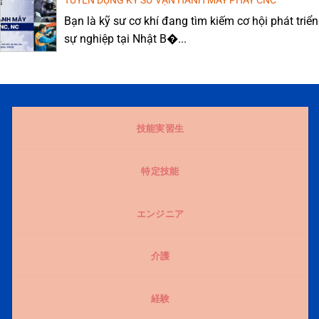
TUYỂN DỤNG KỸ SƯ VẬN HÀNH MÁY PHAY CNC
Bạn là kỹ sư cơ khí đang tìm kiếm cơ hội phát triển
sự nghiệp tại Nhật B�...
技能実習生
特定技能
エンジニア
介護
経験