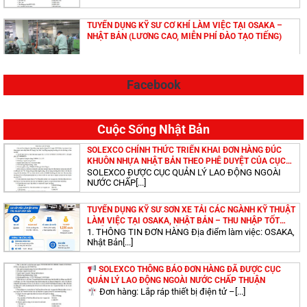
TUYỂN DỤNG KỸ SƯ CƠ KHÍ LÀM VIỆC TẠI OSAKA –
NHẬT BẢN (LƯƠNG CAO, MIỄN PHÍ ĐÀO TẠO TIẾNG)
Facebook
TUYỂN DỤNG KỸ SƯ LÀM VIỆC TẠI IBARAKI – NHẬT
BẢN (LƯƠNG CAO, MIỄN PHÍ ĐÀO TẠO TIẾNG)
Cuộc Sống Nhật Bản
TUYỂN DỤNG KỸ SƯ ĐIỆN LÀM VIỆC TẠI OSAKA – NHẬT
SOLEXCO CHÍNH THỨC TRIỂN KHAI ĐƠN HÀNG ĐÚC
BẢN (LƯƠNG CAO, MIỄN PHÍ ĐÀO TẠO TIẾNG)
KHUÔN NHỰA NHẬT BẢN THEO PHÊ DUYỆT CỦA CỤC
QUẢN LÝ LAO ĐỘNG NGOÀI NƯỚC
SOLEXCO ĐƯỢC CỤC QUẢN LÝ LAO ĐỘNG NGOÀI
NƯỚC CHẤP[...]
TUYỂN DỤNG KỸ SƯ CHẤT LƯỢNG CAO LÀM VIỆC TẠI
TUYỂN DỤNG KỸ SƯ SƠN XE TẢI CÁC NGÀNH KỸ THUẬT
AICHIKEN, MIEKEN – NHẬT BẢN
LÀM VIỆC TẠI OSAKA, NHẬT BẢN – THU NHẬP TỐT
(MIỄN PHÍ ĐÀO TẠO TIẾNG NHẬT)
1. THÔNG TIN ĐƠN HÀNG Địa điểm làm việc: OSAKA,
Nhật Bản[...]
TUYỂN DỤNG KỸ SƯ CƠ KHÍ LÀM VIỆC TẠI
SOLEXCO THÔNG BÁO ĐƠN HÀNG ĐÃ ĐƯỢC CỤC
SHIMANEKEN – NHẬT BẢN (LƯƠNG CAO, MIỄN PHÍ ĐÀO
QUẢN LÝ LAO ĐỘNG NGOÀI NƯỚC CHẤP THUẬN
TẠO TIẾNG)
Đơn hàng: Lắp ráp thiết bị điện tử –[...]