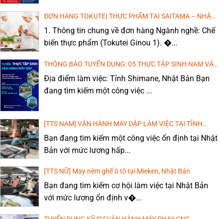
ĐƠN HÀNG TOKUTEI THỰC PHẨM TẠI SAITAMA – NHẬT
BẢN: CHI PHÍ THẤP, THU NHẬP CAO!
1. Thông tin chung về đơn hàng Ngành nghề: Chế
biến thực phẩm (Tokutei Ginou 1). �...
THÔNG BÁO TUYỂN DỤNG: 05 THỰC TẬP SINH NAM VẬN
HÀNH MÁY DẬP, DÁN KEO
Địa điểm làm việc: Tỉnh Shimane, Nhật Bản Bạn
đang tìm kiếm một công việc ...
[TTS NAM] VẬN HÀNH MÁY DẬP LÀM VIỆC TẠI TỈNH
WAKAYAMA, NHẬT BẢN
Bạn đang tìm kiếm một công việc ổn định tại Nhật
Bản với mức lương hấp...
[TTS NỮ] May nệm ghế ô tô tại Mieken, Nhật Bản
Bạn đang tìm kiếm cơ hội làm việc tại Nhật Bản
với mức lương ổn định v�...