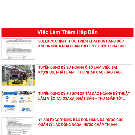
Việc Làm Thêm Hấp Dẫn
SOLEXCO CHÍNH THỨC TRIỂN KHAI ĐƠN HÀNG ĐÚC
KHUÔN NHỰA NHẬT BẢN THEO PHÊ DUYỆT CỦA CỤC
QUẢN LÝ LAO ĐỘNG NGOÀI NƯỚC
TUYỂN DỤNG KỸ SƯ NGÀNH Ô TÔ LÀM VIỆC TẠI
KYUSHUU, NHẬT BẢN – THU NHẬP CAO (ĐÀO TẠO
TIẾNG MIỄN PHÍ)
TUYỂN DỤNG KỸ SƯ SƠN XE TẢI CÁC NGÀNH KỸ THUẬT
LÀM VIỆC TẠI OSAKA, NHẬT BẢN – THU NHẬP TỐT
(MIỄN PHÍ ĐÀO TẠO TIẾNG NHẬT)
SOLEXCO THÔNG BÁO ĐƠN HÀNG ĐÃ ĐƯỢC CỤC
QUẢN LÝ LAO ĐỘNG NGOÀI NƯỚC CHẤP THUẬN