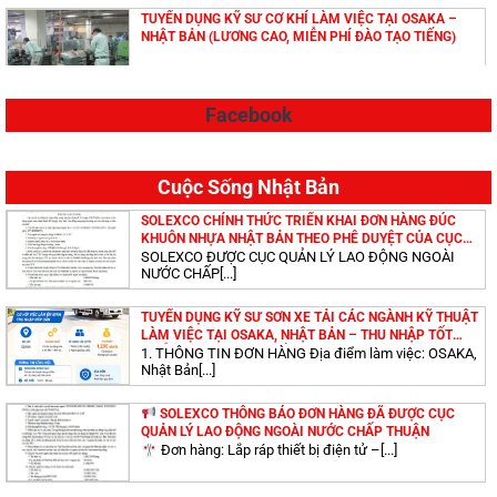
TUYỂN DỤNG KỸ SƯ CƠ KHÍ LÀM VIỆC TẠI OSAKA –
NHẬT BẢN (LƯƠNG CAO, MIỄN PHÍ ĐÀO TẠO TIẾNG)
Facebook
TUYỂN DỤNG KỸ SƯ LÀM VIỆC TẠI IBARAKI – NHẬT
BẢN (LƯƠNG CAO, MIỄN PHÍ ĐÀO TẠO TIẾNG)
Cuộc Sống Nhật Bản
TUYỂN DỤNG KỸ SƯ ĐIỆN LÀM VIỆC TẠI OSAKA – NHẬT
SOLEXCO CHÍNH THỨC TRIỂN KHAI ĐƠN HÀNG ĐÚC
BẢN (LƯƠNG CAO, MIỄN PHÍ ĐÀO TẠO TIẾNG)
KHUÔN NHỰA NHẬT BẢN THEO PHÊ DUYỆT CỦA CỤC
QUẢN LÝ LAO ĐỘNG NGOÀI NƯỚC
SOLEXCO ĐƯỢC CỤC QUẢN LÝ LAO ĐỘNG NGOÀI
NƯỚC CHẤP[...]
TUYỂN DỤNG KỸ SƯ CHẤT LƯỢNG CAO LÀM VIỆC TẠI
TUYỂN DỤNG KỸ SƯ SƠN XE TẢI CÁC NGÀNH KỸ THUẬT
AICHIKEN, MIEKEN – NHẬT BẢN
LÀM VIỆC TẠI OSAKA, NHẬT BẢN – THU NHẬP TỐT
(MIỄN PHÍ ĐÀO TẠO TIẾNG NHẬT)
1. THÔNG TIN ĐƠN HÀNG Địa điểm làm việc: OSAKA,
Nhật Bản[...]
TUYỂN DỤNG KỸ SƯ CƠ KHÍ LÀM VIỆC TẠI
SOLEXCO THÔNG BÁO ĐƠN HÀNG ĐÃ ĐƯỢC CỤC
SHIMANEKEN – NHẬT BẢN (LƯƠNG CAO, MIỄN PHÍ ĐÀO
QUẢN LÝ LAO ĐỘNG NGOÀI NƯỚC CHẤP THUẬN
TẠO TIẾNG)
Đơn hàng: Lắp ráp thiết bị điện tử –[...]