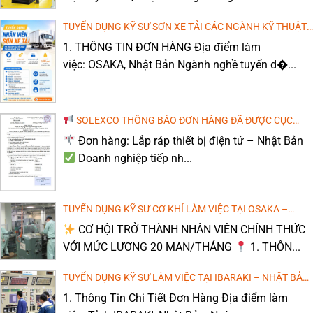
Địa điểm làm việc: Tỉnh Shimane, Nhật Bản Bạn
đang[...]
TUYỂN DỤNG KỸ SƯ SƠN XE TẢI CÁC NGÀNH KỸ THUẬT
LÀM VIỆC TẠI OSAKA, NHẬT BẢN – THU NHẬP TỐT
1. THÔNG TIN ĐƠN HÀNG Địa điểm làm
[TTS NAM] VẬN HÀNH MÁY DẬP LÀM VIỆC TẠI TỈNH
(MIỄN PHÍ ĐÀO TẠO TIẾNG NHẬT)
VẬN HÀNH MÁY PHAY CNC – SAITAMA
WAKAYAMA, NHẬT BẢN
việc: OSAKA, Nhật Bản Ngành nghề tuyển d�...
Bạn đang tìm kiếm một công việc ổn định tại[...]
THI CÔNG THÁO DỞ NHÀ Ở – MIE, NHẬT BẢN
SOLEXCO THÔNG BÁO ĐƠN HÀNG ĐÃ ĐƯỢC CỤC
QUẢN LÝ LAO ĐỘNG NGOÀI NƯỚC CHẤP THUẬN
Đơn hàng: Lắp ráp thiết bị điện tử – Nhật Bản
Doanh nghiệp tiếp nh...
VẬN HÀNH MÁY ĐÓNG GÓI CUỘN SẮT, KIỂM TRA SẢN
PHẨM CƠ KHÍ THÁNG 3/2026
TUYỂN DỤNG KỸ SƯ CƠ KHÍ LÀM VIỆC TẠI OSAKA –
NHẬT BẢN (LƯƠNG CAO, MIỄN PHÍ ĐÀO TẠO TIẾNG)
CƠ HỘI TRỞ THÀNH NHÂN VIÊN CHÍNH THỨC
VỚI MỨC LƯƠNG 20 MAN/THÁNG
1. THÔN...
TUYỂN DỤNG KỸ SƯ LÀM VIỆC TẠI IBARAKI – NHẬT BẢN
(LƯƠNG CAO, MIỄN PHÍ ĐÀO TẠO TIẾNG)
1. Thông Tin Chi Tiết Đơn Hàng Địa điểm làm