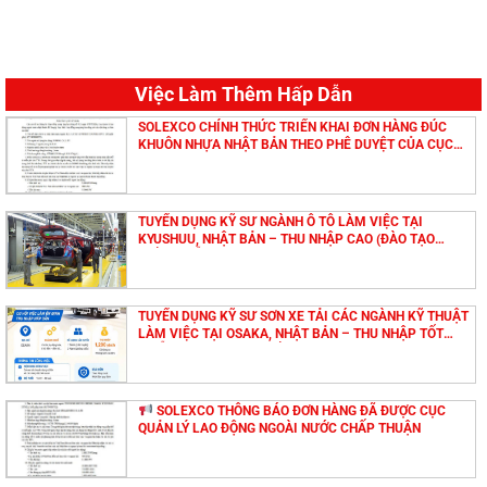
Việc Làm Thêm Hấp Dẫn
SOLEXCO CHÍNH THỨC TRIỂN KHAI ĐƠN HÀNG ĐÚC
KHUÔN NHỰA NHẬT BẢN THEO PHÊ DUYỆT CỦA CỤC
QUẢN LÝ LAO ĐỘNG NGOÀI NƯỚC
TUYỂN DỤNG KỸ SƯ NGÀNH Ô TÔ LÀM VIỆC TẠI
KYUSHUU, NHẬT BẢN – THU NHẬP CAO (ĐÀO TẠO
TIẾNG MIỄN PHÍ)
TUYỂN DỤNG KỸ SƯ SƠN XE TẢI CÁC NGÀNH KỸ THUẬT
LÀM VIỆC TẠI OSAKA, NHẬT BẢN – THU NHẬP TỐT
(MIỄN PHÍ ĐÀO TẠO TIẾNG NHẬT)
SOLEXCO THÔNG BÁO ĐƠN HÀNG ĐÃ ĐƯỢC CỤC
QUẢN LÝ LAO ĐỘNG NGOÀI NƯỚC CHẤP THUẬN