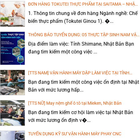
ĐƠN HÀNG TOKUTEI THỰC PHẨM TẠI SAITAMA – NHẬT
BẢN: CHI PHÍ THẤP, THU NHẬP CAO!
1. Thông tin chung về đơn hàng Ngành nghề: Chế
biến thực phẩm (Tokutei Ginou 1). �...
THÔNG BÁO TUYỂN DỤNG: 05 THỰC TẬP SINH NAM VẬN
HÀNH MÁY DẬP, DÁN KEO
Địa điểm làm việc: Tỉnh Shimane, Nhật Bản Bạn
đang tìm kiếm một công việc ...
[TTS NAM] VẬN HÀNH MÁY DẬP LÀM VIỆC TẠI TỈNH
WAKAYAMA, NHẬT BẢN
Bạn đang tìm kiếm một công việc ổn định tại Nhật
Bản với mức lương hấp...
[TTS NỮ] May nệm ghế ô tô tại Mieken, Nhật Bản
Bạn đang tìm kiếm cơ hội làm việc tại Nhật Bản
với mức lương ổn định v�...
TUYỂN DỤNG KỸ SƯ VẬN HÀNH MÁY PHAY CNC