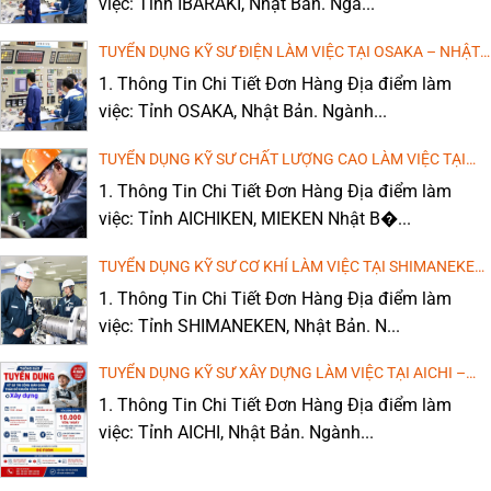
việc: Tỉnh IBARAKI, Nhật Bản. Ngà...
TUYỂN DỤNG KỸ SƯ ĐIỆN LÀM VIỆC TẠI OSAKA – NHẬT
BẢN (LƯƠNG CAO, MIỄN PHÍ ĐÀO TẠO TIẾNG)
1. Thông Tin Chi Tiết Đơn Hàng Địa điểm làm
việc: Tỉnh OSAKA, Nhật Bản. Ngành...
TUYỂN DỤNG KỸ SƯ CHẤT LƯỢNG CAO LÀM VIỆC TẠI
AICHIKEN, MIEKEN – NHẬT BẢN
1. Thông Tin Chi Tiết Đơn Hàng Địa điểm làm
việc: Tỉnh AICHIKEN, MIEKEN Nhật B�...
TUYỂN DỤNG KỸ SƯ CƠ KHÍ LÀM VIỆC TẠI SHIMANEKEN
– NHẬT BẢN (LƯƠNG CAO, MIỄN PHÍ ĐÀO TẠO TIẾNG)
1. Thông Tin Chi Tiết Đơn Hàng Địa điểm làm
việc: Tỉnh SHIMANEKEN, Nhật Bản. N...
TUYỂN DỤNG KỸ SƯ XÂY DỰNG LÀM VIỆC TẠI AICHI –
NHẬT BẢN (LƯƠNG CAO, MIỄN PHÍ ĐÀO TẠO TIẾNG)
1. Thông Tin Chi Tiết Đơn Hàng Địa điểm làm
việc: Tỉnh AICHI, Nhật Bản. Ngành...