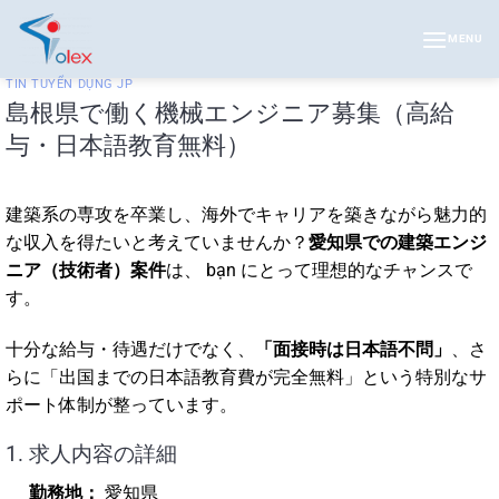
Skip
to
MENU
content
TIN TUYỂN DỤNG JP
島根県で働く機械エンジニア募集（高給
与・日本語教育無料）
建築系の専攻を卒業し、海外でキャリアを築きながら魅力的
な収入を得たいと考えていませんか？
愛知県での建築エンジ
ニア（技術者）案件
は、 bạn にとって理想的なチャンスで
す。
十分な給与・待遇だけでなく、
「面接時は日本語不問」
、さ
らに「出国までの日本語教育費が完全無料」という特別なサ
ポート体制が整っています。
1. 求人内容の詳細
勤務地：
愛知県