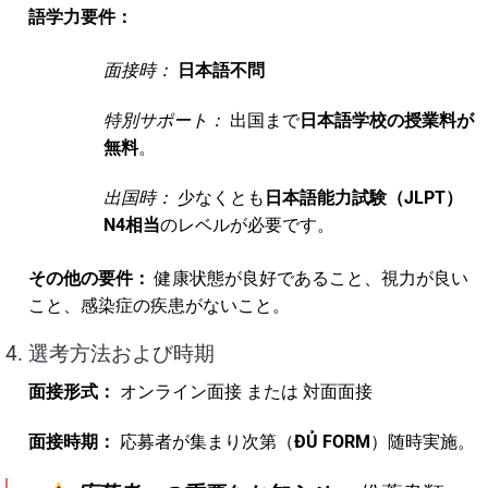
語学力要件：
面接時：
日本語不問
特別サポート：
出国まで
日本語学校の授業料が
無料
。
出国時：
少なくとも
日本語能力試験（JLPT）
N4相当
のレベルが必要です。
その他の要件：
健康状態が良好であること、視力が良い
こと、感染症の疾患がないこと。
4. 選考方法および時期
面接形式：
オンライン面接 または 対面面接
面接時期：
応募者が集まり次第（
ĐỦ FORM
）随時実施。