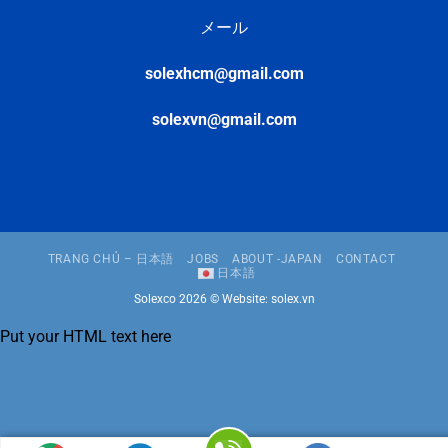
メール
solexhcm@gmail.com
solexvn@gmail.com
TRANG CHỦ – 日本語
JOBS
ABOUT -JAPAN
CONTACT
日本語
Solexco 2026 ©
Website: solex.vn
Put your HTML text here