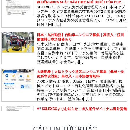
す（高給、無料語学研修あり）
KHUÔN NHỰA NHẬT BẢN THEO PHÊ DUYỆT CỦA CỤC
QUẢN LÝ LAO ĐỘNG NGOÀI NƯỚC
SOLEXCO、ベトナム海外労働管理局より日本向けプ
ラスチック金型成形職種の技能実習生2名募集契約の
承認を取得 SOLEX株式会社（SOLEXCO）は、このた
びベトナム内務省海外労働管理局より、2026年7月14
日本で働く建設技術者募集！高収入・日本語無料研修あ
日付「回[...][...]
り
日本・九州勤務】自動車エンジニア募集｜高収入・渡日
前無料日本語研修あり
1. 求人情報 勤務地： 日本・九州地方 職種： 自動車
【茨城県勤務】エンジニア募集！ 高待遇・日本語教育費無料！
関連 募集職種： 自動車・トラック整備スタッフ 仕事
内容：自動車およびトラックの整備・修理業務を担
【大阪府勤務】電気エンジニア募集！ 高待遇・日本語教
当していただきます。※実務経験者（自動車修理・
育費無料！
整備経験者）は優遇い[...][...]
大阪勤務｜大型トラック塗装エンジニア募集（機械・技
術系専攻対象）高収入・日本語教育無料
① 求人情報 勤務地：大阪府（日本） 募集職種：機
【愛知県・三重県】高待遇エンジニア募集！日本で活躍
械・メカトロニクス・自動化関連 募集職種名：大型
するチャンス！
特装トラック塗装エンジニア 業務内容 日本の品質基
準および作業手順に従い、大型特装トラックの塗装
作業を行います。 塗装前の[...][...]
島根県で建設技術者募集！高給与・日本語教育無料サポ
SOLEXCOよりお知らせ：求人案件がベトナム海外労働
ート
管理局（DOLAB）の承認を受けました。
求人情報：電子機器組立作業（日本）
受入企
業： KASAI SEISAKUSHO CO., LTD
募集人数：[...]
CÁC TIN TỨC KHÁC