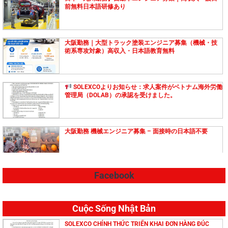
前無料日本語研修あり
大阪勤務｜大型トラック塗装エンジニア募集（機械・技
術系専攻対象）高収入・日本語教育無料
SOLEXCOよりお知らせ：求人案件がベトナム海外労働
管理局（DOLAB）の承認を受けました。
大阪勤務 機械エンジニア募集 – 面接時の日本語不要
Facebook
【島根県勤務】技能実習生募集！ 高収入・日本語教育費
無料！
Cuộc Sống Nhật Bản
大阪（日本）で勤務する機械エンジニアを募集していま
SOLEXCO CHÍNH THỨC TRIỂN KHAI ĐƠN HÀNG ĐÚC