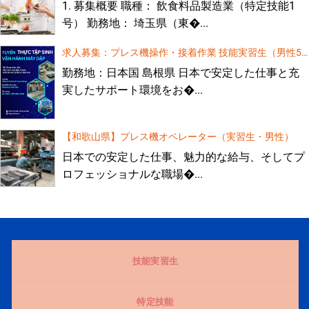
1. 募集概要 職種： 飲食料品製造業（特定技能1
号） 勤務地： 埼玉県（東�...
求人募集：プレス機操作・接着作業 技能実習生（男性5
名）
勤務地：日本国 島根県 日本で安定した仕事と充
実したサポート環境をお�...
【和歌山県】プレス機オペレーター（実習生・男性）
日本での安定した仕事、魅力的な給与、そしてプ
ロフェッショナルな職場�...
技能実習生
特定技能