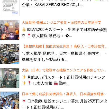
企業： KASAI SEISAKUSHO CO., L...
【大阪府勤務】電気エンジニア募集！ 高待遇・日本語教
育費無料！
1. 求人概要 勤務地： 大阪府（日本） 募集職種： 電
気・電子工学、電気設備工学、産業電気工学などの
【急募】CNCフライス盤オペレーター募集（埼玉県）
大阪勤務 機械エンジニア募集 – 面接時の日本語不要
関連学科卒業者 仕事内容： 建物内の電気設備工事お
よび電気配線の施工業務 2. 給与・待遇[...]
時給1,200円スタート・出国まで日本語研修無
料
求人情報 勤務地： �...
住宅解体工事 – 日本、三重県
【島根県勤務】技能実習生募集！ 高収入・日本語教育費
無料！
1. 求人概要 勤務地： 日本・島根県 仕事内容： ・
機械を使用した製品検査...
大阪（日本）で勤務する機械エンジニアを募集していま
す（高給、無料語学研修あり）
月給20万円スタート！正社員採用のチャンス
1. 求人情報
勤務...
日本で働く建設技術者募集！高収入・日本語無料研修あ
り
日本勤務 建設エンジニア募集 月給25万円スタ
ート！正社員採用のチ...