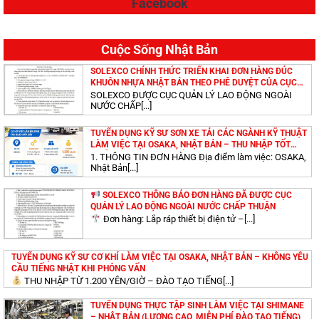
Facebook
TUYỂN DỤNG KỸ SƯ LÀM VIỆC TẠI IBARAKI – NHẬT
BẢN (LƯƠNG CAO, MIỄN PHÍ ĐÀO TẠO TIẾNG)
Cuộc Sống Nhật Bản
TUYỂN DỤNG KỸ SƯ ĐIỆN LÀM VIỆC TẠI OSAKA – NHẬT
SOLEXCO CHÍNH THỨC TRIỂN KHAI ĐƠN HÀNG ĐÚC
BẢN (LƯƠNG CAO, MIỄN PHÍ ĐÀO TẠO TIẾNG)
KHUÔN NHỰA NHẬT BẢN THEO PHÊ DUYỆT CỦA CỤC
QUẢN LÝ LAO ĐỘNG NGOÀI NƯỚC
SOLEXCO ĐƯỢC CỤC QUẢN LÝ LAO ĐỘNG NGOÀI
NƯỚC CHẤP[...]
TUYỂN DỤNG KỸ SƯ CHẤT LƯỢNG CAO LÀM VIỆC TẠI
TUYỂN DỤNG KỸ SƯ SƠN XE TẢI CÁC NGÀNH KỸ THUẬT
AICHIKEN, MIEKEN – NHẬT BẢN
LÀM VIỆC TẠI OSAKA, NHẬT BẢN – THU NHẬP TỐT
(MIỄN PHÍ ĐÀO TẠO TIẾNG NHẬT)
1. THÔNG TIN ĐƠN HÀNG Địa điểm làm việc: OSAKA,
Nhật Bản[...]
TUYỂN DỤNG KỸ SƯ CƠ KHÍ LÀM VIỆC TẠI
SOLEXCO THÔNG BÁO ĐƠN HÀNG ĐÃ ĐƯỢC CỤC
SHIMANEKEN – NHẬT BẢN (LƯƠNG CAO, MIỄN PHÍ ĐÀO
QUẢN LÝ LAO ĐỘNG NGOÀI NƯỚC CHẤP THUẬN
TẠO TIẾNG)
Đơn hàng: Lắp ráp thiết bị điện tử –[...]
TUYỂN DỤNG KỸ SƯ XÂY DỰNG LÀM VIỆC TẠI AICHI –
TUYỂN DỤNG KỸ SƯ CƠ KHÍ LÀM VIỆC TẠI OSAKA, NHẬT BẢN – KHÔNG YÊU
NHẬT BẢN (LƯƠNG CAO, MIỄN PHÍ ĐÀO TẠO TIẾNG)
CẦU TIẾNG NHẬT KHI PHỎNG VẤN
THU NHẬP TỪ 1.200 YÊN/GIỜ – ĐÀO TẠO TIẾNG[...]
TUYỂN DỤNG THỰC TẬP SINH LÀM VIỆC TẠI SHIMANE
ĐƠN HÀNG TOKUTEI THỰC PHẨM TẠI SAITAMA – NHẬT
– NHẬT BẢN (LƯƠNG CAO, MIỄN PHÍ ĐÀO TẠO TIẾNG)