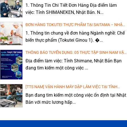
– NHẬT BẢN (LƯƠNG CAO, MIỄN PHÍ ĐÀO TẠO TIẾNG)
1. Thông Tin Chi Tiết Đơn Hàng Địa điểm làm
việc: Tỉnh SHIMANEKEN, Nhật Bản. N...
ĐƠN HÀNG TOKUTEI THỰC PHẨM TẠI SAITAMA – NHẬT
BẢN: CHI PHÍ THẤP, THU NHẬP CAO!
1. Thông tin chung về đơn hàng Ngành nghề: Chế
biến thực phẩm (Tokutei Ginou 1). �...
THÔNG BÁO TUYỂN DỤNG: 05 THỰC TẬP SINH NAM VẬN
HÀNH MÁY DẬP, DÁN KEO
Địa điểm làm việc: Tỉnh Shimane, Nhật Bản Bạn
đang tìm kiếm một công việc ...
[TTS NAM] VẬN HÀNH MÁY DẬP LÀM VIỆC TẠI TỈNH
WAKAYAMA, NHẬT BẢN
Bạn đang tìm kiếm một công việc ổn định tại Nhật
Bản với mức lương hấp...