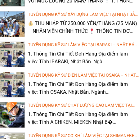
VỚI MỨC LƯƠNG 20 MAN/THÁNG
1. THÔN...
TUYỂN DỤNG KỸ SƯ XÂY DỰNG LÀM VIỆC TẠI NHẬT BẢN
– THU NHẬP CAO (ĐÀO TẠO TIẾNG NHẬT MIỄN PHÍ)
THU NHẬP TỪ 250.000 YÊN/THÁNG (25 MAN)
– NHÂN VIÊN CHÍNH THỨC
THÔNG TIN ĐƠ...
TUYỂN DỤNG KỸ SƯ LÀM VIỆC TẠI IBARAKI – NHẬT BẢN
(LƯƠNG CAO, MIỄN PHÍ ĐÀO TẠO TIẾNG)
1. Thông Tin Chi Tiết Đơn Hàng Địa điểm làm
việc: Tỉnh IBARAKI, Nhật Bản. Ngà...
TUYỂN DỤNG KỸ SƯ ĐIỆN LÀM VIỆC TẠI OSAKA – NHẬT
BẢN (LƯƠNG CAO, MIỄN PHÍ ĐÀO TẠO TIẾNG)
1. Thông Tin Chi Tiết Đơn Hàng Địa điểm làm
việc: Tỉnh OSAKA, Nhật Bản. Ngành...
TUYỂN DỤNG KỸ SƯ CHẤT LƯỢNG CAO LÀM VIỆC TẠI
AICHIKEN, MIEKEN – NHẬT BẢN
1. Thông Tin Chi Tiết Đơn Hàng Địa điểm làm
việc: Tỉnh AICHIKEN, MIEKEN Nhật B�...
TUYỂN DỤNG KỸ SƯ CƠ KHÍ LÀM VIỆC TẠI SHIMANEKEN