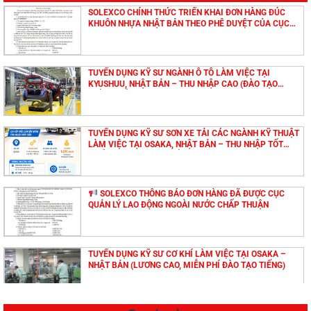
SOLEXCO CHÍNH THỨC TRIỂN KHAI ĐƠN HÀNG ĐÚC
KHUÔN NHỰA NHẬT BẢN THEO PHÊ DUYỆT CỦA CỤC
QUẢN LÝ LAO ĐỘNG NGOÀI NƯỚC
TUYỂN DỤNG KỸ SƯ NGÀNH Ô TÔ LÀM VIỆC TẠI
KYUSHUU, NHẬT BẢN – THU NHẬP CAO (ĐÀO TẠO
TIẾNG MIỄN PHÍ)
TUYỂN DỤNG KỸ SƯ SƠN XE TẢI CÁC NGÀNH KỸ THUẬT
LÀM VIỆC TẠI OSAKA, NHẬT BẢN – THU NHẬP TỐT
(MIỄN PHÍ ĐÀO TẠO TIẾNG NHẬT)
SOLEXCO THÔNG BÁO ĐƠN HÀNG ĐÃ ĐƯỢC CỤC
QUẢN LÝ LAO ĐỘNG NGOÀI NƯỚC CHẤP THUẬN
TUYỂN DỤNG KỸ SƯ CƠ KHÍ LÀM VIỆC TẠI OSAKA –
NHẬT BẢN (LƯƠNG CAO, MIỄN PHÍ ĐÀO TẠO TIẾNG)