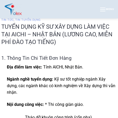
Bỏ
qua
MENU
nội
TIN TỨC
,
TIN TUYỂN DỤNG
dung
TUYỂN DỤNG KỸ SƯ XÂY DỰNG LÀM VIỆC
TẠI AICHI – NHẬT BẢN (LƯƠNG CAO, MIỄN
PHÍ ĐÀO TẠO TIẾNG)
1. Thông Tin Chi Tiết Đơn Hàng
Địa điểm làm việc:
Tỉnh AICHI, Nhật Bản.
Ngành nghề tuyển dụng:
Kỹ sư tốt nghiệp ngành Xây
dựng, các ngành khác có kinh nghiệm về Xây dựng thì vẫn
nhận.
Nội dung công việc:
* Thi công giàn giáo.
Tháo dỡ khuôn công trình (cốp pha).