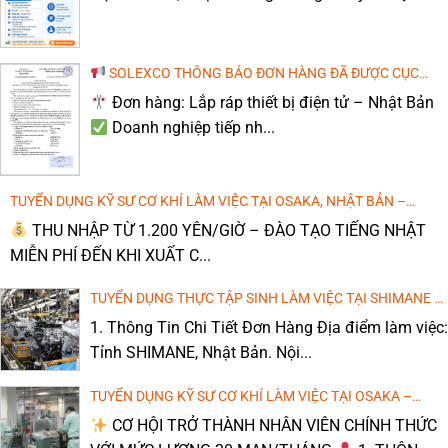
Bạn đang tìm kiếm một công việc ổn định tại[...]
THI CÔNG THÁO DỞ NHÀ Ở – MIE, NHẬT BẢN
SOLEXCO THÔNG BÁO ĐƠN HÀNG ĐÃ ĐƯỢC CỤC
QUẢN LÝ LAO ĐỘNG NGOÀI NƯỚC CHẤP THUẬN
Đơn hàng: Lắp ráp thiết bị điện tử – Nhật Bản
Doanh nghiệp tiếp nh...
VẬN HÀNH MÁY ĐÓNG GÓI CUỘN SẮT, KIỂM TRA SẢN
PHẨM CƠ KHÍ THÁNG 3/2026
TUYỂN DỤNG KỸ SƯ CƠ KHÍ LÀM VIỆC TẠI OSAKA, NHẬT BẢN –
KHÔNG YÊU CẦU TIẾNG NHẬT KHI PHỎNG VẤN
THU NHẬP TỪ 1.200 YÊN/GIỜ – ĐÀO TẠO TIẾNG NHẬT
MIỄN PHÍ ĐẾN KHI XUẤT C...
TUYỂN DỤNG THỰC TẬP SINH LÀM VIỆC TẠI SHIMANE –
NHẬT BẢN (LƯƠNG CAO, MIỄN PHÍ ĐÀO TẠO TIẾNG)
1. Thông Tin Chi Tiết Đơn Hàng Địa điểm làm việc:
Tỉnh SHIMANE, Nhật Bản. Nội...
TUYỂN DỤNG KỸ SƯ CƠ KHÍ LÀM VIỆC TẠI OSAKA –
NHẬT BẢN (LƯƠNG CAO, MIỄN PHÍ ĐÀO TẠO TIẾNG)
CƠ HỘI TRỞ THÀNH NHÂN VIÊN CHÍNH THỨC