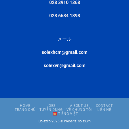
028 3910 1368
028 6684 1898
メール
solexhcm@gmail.com
solexvn@gmail.com
HOME
JOBS
A BOUT US
CONTACT
TRANG CHỦ
TUYỂN DỤNG
VỀ CHÚNG TÔI
LIÊN HỆ
TIẾNG VIỆT
Solexco 2026 ©
Website: solex.vn