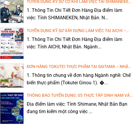
TUYỂN DỤNG KỸ SƯ CƠ KHÍ LÀM VIỆC TẠI SHIMANEKEN
– NHẬT BẢN (LƯƠNG CAO, MIỄN PHÍ ĐÀO TẠO TIẾNG)
1. Thông Tin Chi Tiết Đơn Hàng Địa điểm làm
việc: Tỉnh SHIMANEKEN, Nhật Bản. N...
TUYỂN DỤNG KỸ SƯ XÂY DỰNG LÀM VIỆC TẠI AICHI –
NHẬT BẢN (LƯƠNG CAO, MIỄN PHÍ ĐÀO TẠO TIẾNG)
1. Thông Tin Chi Tiết Đơn Hàng Địa điểm làm
việc: Tỉnh AICHI, Nhật Bản. Ngành...
ĐƠN HÀNG TOKUTEI THỰC PHẨM TẠI SAITAMA – NHẬT
BẢN: CHI PHÍ THẤP, THU NHẬP CAO!
1. Thông tin chung về đơn hàng Ngành nghề: Chế
biến thực phẩm (Tokutei Ginou 1). �...
THÔNG BÁO TUYỂN DỤNG: 05 THỰC TẬP SINH NAM VẬN
HÀNH MÁY DẬP, DÁN KEO
Địa điểm làm việc: Tỉnh Shimane, Nhật Bản Bạn
đang tìm kiếm một công việc ...