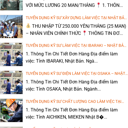
VỚI MỨC LƯƠNG 20 MAN/THÁNG
1. THÔN...
TUYỂN DỤNG KỸ SƯ XÂY DỰNG LÀM VIỆC TẠI NHẬT BẢN
– THU NHẬP CAO (ĐÀO TẠO TIẾNG NHẬT MIỄN PHÍ)
THU NHẬP TỪ 250.000 YÊN/THÁNG (25 MAN)
– NHÂN VIÊN CHÍNH THỨC
THÔNG TIN ĐƠ...
TUYỂN DỤNG KỸ SƯ LÀM VIỆC TẠI IBARAKI – NHẬT BẢN
(LƯƠNG CAO, MIỄN PHÍ ĐÀO TẠO TIẾNG)
1. Thông Tin Chi Tiết Đơn Hàng Địa điểm làm
việc: Tỉnh IBARAKI, Nhật Bản. Ngà...
TUYỂN DỤNG KỸ SƯ ĐIỆN LÀM VIỆC TẠI OSAKA – NHẬT
BẢN (LƯƠNG CAO, MIỄN PHÍ ĐÀO TẠO TIẾNG)
1. Thông Tin Chi Tiết Đơn Hàng Địa điểm làm
việc: Tỉnh OSAKA, Nhật Bản. Ngành...
TUYỂN DỤNG KỸ SƯ CHẤT LƯỢNG CAO LÀM VIỆC TẠI
AICHIKEN, MIEKEN – NHẬT BẢN
1. Thông Tin Chi Tiết Đơn Hàng Địa điểm làm
việc: Tỉnh AICHIKEN, MIEKEN Nhật B�...