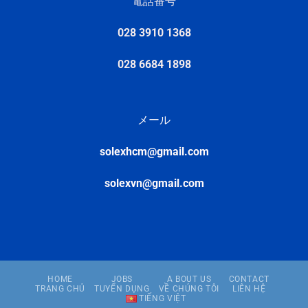
電話番号
028 3910 1368
028 6684 1898
メール
solexhcm@gmail.com
solexvn@gmail.com
HOME
JOBS
A BOUT US
CONTACT
TRANG CHỦ
TUYỂN DỤNG
VỀ CHÚNG TÔI
LIÊN HỆ
TIẾNG VIỆT