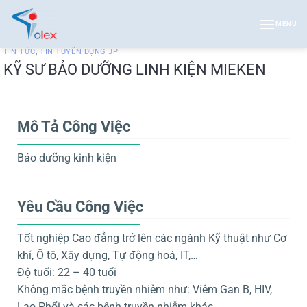
Bỏ
qua
MENU
nội
TIN TỨC
,
TIN TUYỂN DỤNG JP
dung
KỸ SƯ BẢO DƯỠNG LINH KIỆN MIEKEN
Mô Tả Công Việc
Bảo dưỡng kinh kiện
Yêu Cầu Công Việc
Tốt nghiệp Cao đẳng trở lên các ngành Kỹ thuật như Cơ
khí, Ô tô, Xây dựng, Tự động hoá, IT,…
Độ tuổi: 22 – 40 tuổi
Không mắc bệnh truyền nhiễm như: Viêm Gan B, HIV,
Lao Phổi và các bệnh truyền nhiễm khác.