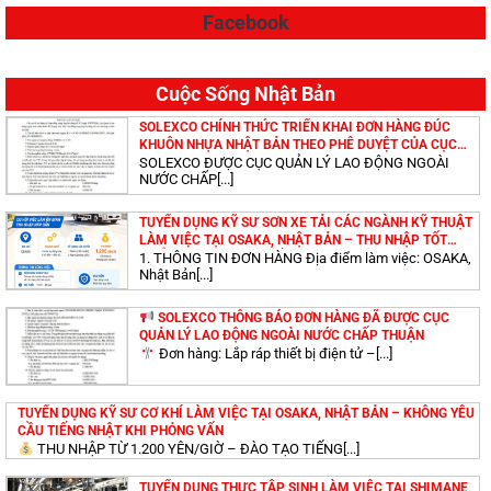
Facebook
TUYỂN DỤNG KỸ SƯ LÀM VIỆC TẠI IBARAKI – NHẬT
BẢN (LƯƠNG CAO, MIỄN PHÍ ĐÀO TẠO TIẾNG)
Cuộc Sống Nhật Bản
TUYỂN DỤNG KỸ SƯ ĐIỆN LÀM VIỆC TẠI OSAKA – NHẬT
SOLEXCO CHÍNH THỨC TRIỂN KHAI ĐƠN HÀNG ĐÚC
BẢN (LƯƠNG CAO, MIỄN PHÍ ĐÀO TẠO TIẾNG)
KHUÔN NHỰA NHẬT BẢN THEO PHÊ DUYỆT CỦA CỤC
QUẢN LÝ LAO ĐỘNG NGOÀI NƯỚC
SOLEXCO ĐƯỢC CỤC QUẢN LÝ LAO ĐỘNG NGOÀI
NƯỚC CHẤP[...]
TUYỂN DỤNG KỸ SƯ CHẤT LƯỢNG CAO LÀM VIỆC TẠI
TUYỂN DỤNG KỸ SƯ SƠN XE TẢI CÁC NGÀNH KỸ THUẬT
AICHIKEN, MIEKEN – NHẬT BẢN
LÀM VIỆC TẠI OSAKA, NHẬT BẢN – THU NHẬP TỐT
(MIỄN PHÍ ĐÀO TẠO TIẾNG NHẬT)
1. THÔNG TIN ĐƠN HÀNG Địa điểm làm việc: OSAKA,
Nhật Bản[...]
TUYỂN DỤNG KỸ SƯ CƠ KHÍ LÀM VIỆC TẠI
SOLEXCO THÔNG BÁO ĐƠN HÀNG ĐÃ ĐƯỢC CỤC
SHIMANEKEN – NHẬT BẢN (LƯƠNG CAO, MIỄN PHÍ ĐÀO
QUẢN LÝ LAO ĐỘNG NGOÀI NƯỚC CHẤP THUẬN
TẠO TIẾNG)
Đơn hàng: Lắp ráp thiết bị điện tử –[...]
TUYỂN DỤNG KỸ SƯ XÂY DỰNG LÀM VIỆC TẠI AICHI –
TUYỂN DỤNG KỸ SƯ CƠ KHÍ LÀM VIỆC TẠI OSAKA, NHẬT BẢN – KHÔNG YÊU
NHẬT BẢN (LƯƠNG CAO, MIỄN PHÍ ĐÀO TẠO TIẾNG)
CẦU TIẾNG NHẬT KHI PHỎNG VẤN
THU NHẬP TỪ 1.200 YÊN/GIỜ – ĐÀO TẠO TIẾNG[...]
TUYỂN DỤNG THỰC TẬP SINH LÀM VIỆC TẠI SHIMANE