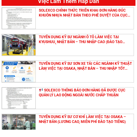
Việc Làm Thêm Hấp Dẫn
SOLEXCO CHÍNH THỨC TRIỂN KHAI ĐƠN HÀNG ĐÚC
KHUÔN NHỰA NHẬT BẢN THEO PHÊ DUYỆT CỦA CỤC
QUẢN LÝ LAO ĐỘNG NGOÀI NƯỚC
TUYỂN DỤNG KỸ SƯ NGÀNH Ô TÔ LÀM VIỆC TẠI
KYUSHUU, NHẬT BẢN – THU NHẬP CAO (ĐÀO TẠO
TIẾNG MIỄN PHÍ)
TUYỂN DỤNG KỸ SƯ SƠN XE TẢI CÁC NGÀNH KỸ THUẬT
LÀM VIỆC TẠI OSAKA, NHẬT BẢN – THU NHẬP TỐT
(MIỄN PHÍ ĐÀO TẠO TIẾNG NHẬT)
SOLEXCO THÔNG BÁO ĐƠN HÀNG ĐÃ ĐƯỢC CỤC
QUẢN LÝ LAO ĐỘNG NGOÀI NƯỚC CHẤP THUẬN
TUYỂN DỤNG KỸ SƯ CƠ KHÍ LÀM VIỆC TẠI OSAKA –
NHẬT BẢN (LƯƠNG CAO, MIỄN PHÍ ĐÀO TẠO TIẾNG)