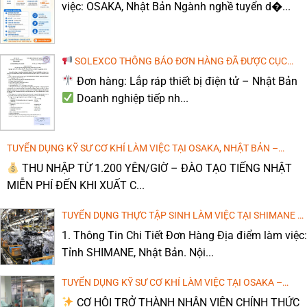
việc: OSAKA, Nhật Bản Ngành nghề tuyển d�...
Bạn đang tìm kiếm một công việc ổn định tại[...]
THI CÔNG THÁO DỞ NHÀ Ở – MIE, NHẬT BẢN
SOLEXCO THÔNG BÁO ĐƠN HÀNG ĐÃ ĐƯỢC CỤC
QUẢN LÝ LAO ĐỘNG NGOÀI NƯỚC CHẤP THUẬN
Đơn hàng: Lắp ráp thiết bị điện tử – Nhật Bản
Doanh nghiệp tiếp nh...
VẬN HÀNH MÁY ĐÓNG GÓI CUỘN SẮT, KIỂM TRA SẢN
PHẨM CƠ KHÍ THÁNG 3/2026
TUYỂN DỤNG KỸ SƯ CƠ KHÍ LÀM VIỆC TẠI OSAKA, NHẬT BẢN –
KHÔNG YÊU CẦU TIẾNG NHẬT KHI PHỎNG VẤN
THU NHẬP TỪ 1.200 YÊN/GIỜ – ĐÀO TẠO TIẾNG NHẬT
MIỄN PHÍ ĐẾN KHI XUẤT C...
TUYỂN DỤNG THỰC TẬP SINH LÀM VIỆC TẠI SHIMANE –
NHẬT BẢN (LƯƠNG CAO, MIỄN PHÍ ĐÀO TẠO TIẾNG)
1. Thông Tin Chi Tiết Đơn Hàng Địa điểm làm việc:
Tỉnh SHIMANE, Nhật Bản. Nội...
TUYỂN DỤNG KỸ SƯ CƠ KHÍ LÀM VIỆC TẠI OSAKA –
NHẬT BẢN (LƯƠNG CAO, MIỄN PHÍ ĐÀO TẠO TIẾNG)
CƠ HỘI TRỞ THÀNH NHÂN VIÊN CHÍNH THỨC