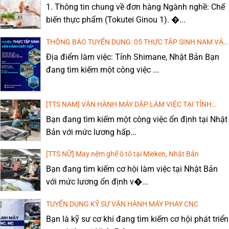
BẢN: CHI PHÍ THẤP, THU NHẬP CAO!
1. Thông tin chung về đơn hàng Ngành nghề: Chế
biến thực phẩm (Tokutei Ginou 1). �...
THÔNG BÁO TUYỂN DỤNG: 05 THỰC TẬP SINH NAM VẬN
HÀNH MÁY DẬP, DÁN KEO
Địa điểm làm việc: Tỉnh Shimane, Nhật Bản Bạn
đang tìm kiếm một công việc ...
[TTS NAM] VẬN HÀNH MÁY DẬP LÀM VIỆC TẠI TỈNH
WAKAYAMA, NHẬT BẢN
Bạn đang tìm kiếm một công việc ổn định tại Nhật
Bản với mức lương hấp...
[TTS NỮ] May nệm ghế ô tô tại Mieken, Nhật Bản
Bạn đang tìm kiếm cơ hội làm việc tại Nhật Bản
với mức lương ổn định v�...
TUYỂN DỤNG KỸ SƯ VẬN HÀNH MÁY PHAY CNC
Bạn là kỹ sư cơ khí đang tìm kiếm cơ hội phát triển