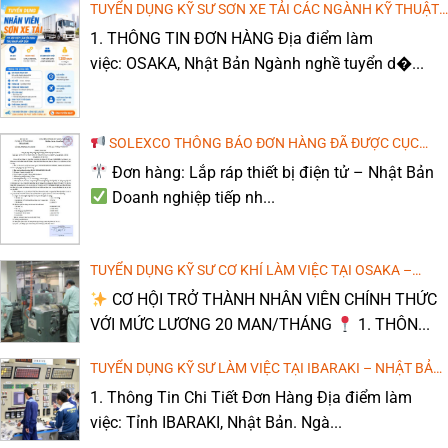
TUYỂN DỤNG KỸ SƯ SƠN XE TẢI CÁC NGÀNH KỸ THUẬT
LÀM VIỆC TẠI OSAKA, NHẬT BẢN – THU NHẬP TỐT
1. THÔNG TIN ĐƠN HÀNG Địa điểm làm
[TTS NAM] VẬN HÀNH MÁY DẬP LÀM VIỆC TẠI TỈNH
(MIỄN PHÍ ĐÀO TẠO TIẾNG NHẬT)
VẬN HÀNH MÁY PHAY CNC – SAITAMA
WAKAYAMA, NHẬT BẢN
việc: OSAKA, Nhật Bản Ngành nghề tuyển d�...
Bạn đang tìm kiếm một công việc ổn định tại[...]
THI CÔNG THÁO DỞ NHÀ Ở – MIE, NHẬT BẢN
SOLEXCO THÔNG BÁO ĐƠN HÀNG ĐÃ ĐƯỢC CỤC
QUẢN LÝ LAO ĐỘNG NGOÀI NƯỚC CHẤP THUẬN
Đơn hàng: Lắp ráp thiết bị điện tử – Nhật Bản
Doanh nghiệp tiếp nh...
VẬN HÀNH MÁY ĐÓNG GÓI CUỘN SẮT, KIỂM TRA SẢN
PHẨM CƠ KHÍ THÁNG 3/2026
TUYỂN DỤNG KỸ SƯ CƠ KHÍ LÀM VIỆC TẠI OSAKA –
NHẬT BẢN (LƯƠNG CAO, MIỄN PHÍ ĐÀO TẠO TIẾNG)
CƠ HỘI TRỞ THÀNH NHÂN VIÊN CHÍNH THỨC
VỚI MỨC LƯƠNG 20 MAN/THÁNG
1. THÔN...
TUYỂN DỤNG KỸ SƯ LÀM VIỆC TẠI IBARAKI – NHẬT BẢN
(LƯƠNG CAO, MIỄN PHÍ ĐÀO TẠO TIẾNG)
1. Thông Tin Chi Tiết Đơn Hàng Địa điểm làm
việc: Tỉnh IBARAKI, Nhật Bản. Ngà...