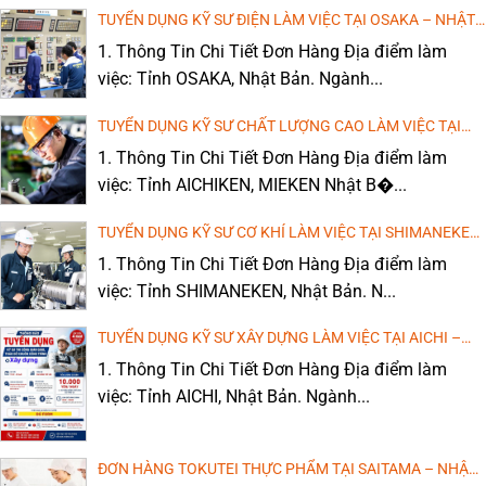
TUYỂN DỤNG KỸ SƯ ĐIỆN LÀM VIỆC TẠI OSAKA – NHẬT
BẢN (LƯƠNG CAO, MIỄN PHÍ ĐÀO TẠO TIẾNG)
1. Thông Tin Chi Tiết Đơn Hàng Địa điểm làm
việc: Tỉnh OSAKA, Nhật Bản. Ngành...
TUYỂN DỤNG KỸ SƯ CHẤT LƯỢNG CAO LÀM VIỆC TẠI
AICHIKEN, MIEKEN – NHẬT BẢN
1. Thông Tin Chi Tiết Đơn Hàng Địa điểm làm
việc: Tỉnh AICHIKEN, MIEKEN Nhật B�...
TUYỂN DỤNG KỸ SƯ CƠ KHÍ LÀM VIỆC TẠI SHIMANEKEN
– NHẬT BẢN (LƯƠNG CAO, MIỄN PHÍ ĐÀO TẠO TIẾNG)
1. Thông Tin Chi Tiết Đơn Hàng Địa điểm làm
việc: Tỉnh SHIMANEKEN, Nhật Bản. N...
TUYỂN DỤNG KỸ SƯ XÂY DỰNG LÀM VIỆC TẠI AICHI –
NHẬT BẢN (LƯƠNG CAO, MIỄN PHÍ ĐÀO TẠO TIẾNG)
1. Thông Tin Chi Tiết Đơn Hàng Địa điểm làm
việc: Tỉnh AICHI, Nhật Bản. Ngành...
ĐƠN HÀNG TOKUTEI THỰC PHẨM TẠI SAITAMA – NHẬT