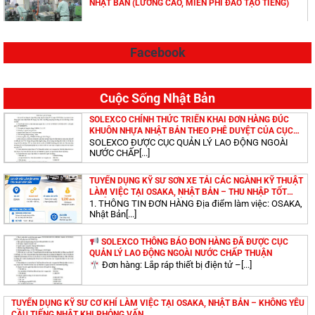
NHẬT BẢN (LƯƠNG CAO, MIỄN PHÍ ĐÀO TẠO TIẾNG)
Facebook
TUYỂN DỤNG KỸ SƯ LÀM VIỆC TẠI IBARAKI – NHẬT
BẢN (LƯƠNG CAO, MIỄN PHÍ ĐÀO TẠO TIẾNG)
Cuộc Sống Nhật Bản
TUYỂN DỤNG KỸ SƯ ĐIỆN LÀM VIỆC TẠI OSAKA – NHẬT
SOLEXCO CHÍNH THỨC TRIỂN KHAI ĐƠN HÀNG ĐÚC
BẢN (LƯƠNG CAO, MIỄN PHÍ ĐÀO TẠO TIẾNG)
KHUÔN NHỰA NHẬT BẢN THEO PHÊ DUYỆT CỦA CỤC
QUẢN LÝ LAO ĐỘNG NGOÀI NƯỚC
SOLEXCO ĐƯỢC CỤC QUẢN LÝ LAO ĐỘNG NGOÀI
NƯỚC CHẤP[...]
TUYỂN DỤNG KỸ SƯ CHẤT LƯỢNG CAO LÀM VIỆC TẠI
TUYỂN DỤNG KỸ SƯ SƠN XE TẢI CÁC NGÀNH KỸ THUẬT
AICHIKEN, MIEKEN – NHẬT BẢN
LÀM VIỆC TẠI OSAKA, NHẬT BẢN – THU NHẬP TỐT
(MIỄN PHÍ ĐÀO TẠO TIẾNG NHẬT)
1. THÔNG TIN ĐƠN HÀNG Địa điểm làm việc: OSAKA,
Nhật Bản[...]
TUYỂN DỤNG KỸ SƯ CƠ KHÍ LÀM VIỆC TẠI
SOLEXCO THÔNG BÁO ĐƠN HÀNG ĐÃ ĐƯỢC CỤC
SHIMANEKEN – NHẬT BẢN (LƯƠNG CAO, MIỄN PHÍ ĐÀO
QUẢN LÝ LAO ĐỘNG NGOÀI NƯỚC CHẤP THUẬN
TẠO TIẾNG)
Đơn hàng: Lắp ráp thiết bị điện tử –[...]
TUYỂN DỤNG KỸ SƯ XÂY DỰNG LÀM VIỆC TẠI AICHI –
TUYỂN DỤNG KỸ SƯ CƠ KHÍ LÀM VIỆC TẠI OSAKA, NHẬT BẢN – KHÔNG YÊU
NHẬT BẢN (LƯƠNG CAO, MIỄN PHÍ ĐÀO TẠO TIẾNG)
CẦU TIẾNG NHẬT KHI PHỎNG VẤN