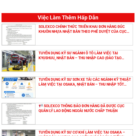
Việc Làm Thêm Hấp Dẫn
SOLEXCO CHÍNH THỨC TRIỂN KHAI ĐƠN HÀNG ĐÚC
KHUÔN NHỰA NHẬT BẢN THEO PHÊ DUYỆT CỦA CỤC
QUẢN LÝ LAO ĐỘNG NGOÀI NƯỚC
TUYỂN DỤNG KỸ SƯ NGÀNH Ô TÔ LÀM VIỆC TẠI
KYUSHUU, NHẬT BẢN – THU NHẬP CAO (ĐÀO TẠO
TIẾNG MIỄN PHÍ)
TUYỂN DỤNG KỸ SƯ SƠN XE TẢI CÁC NGÀNH KỸ THUẬT
LÀM VIỆC TẠI OSAKA, NHẬT BẢN – THU NHẬP TỐT
(MIỄN PHÍ ĐÀO TẠO TIẾNG NHẬT)
SOLEXCO THÔNG BÁO ĐƠN HÀNG ĐÃ ĐƯỢC CỤC
QUẢN LÝ LAO ĐỘNG NGOÀI NƯỚC CHẤP THUẬN
TUYỂN DỤNG KỸ SƯ CƠ KHÍ LÀM VIỆC TẠI OSAKA –