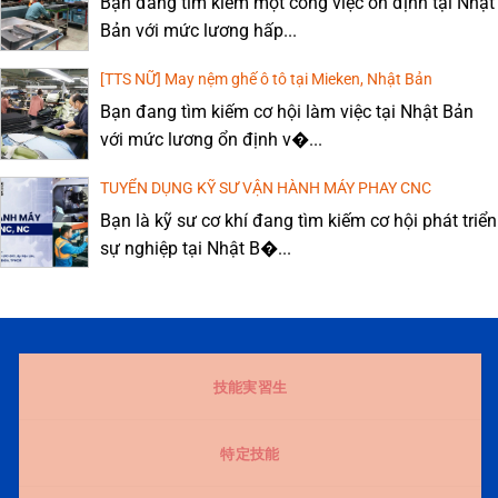
Bạn đang tìm kiếm một công việc ổn định tại Nhật
Bản với mức lương hấp...
[TTS NỮ] May nệm ghế ô tô tại Mieken, Nhật Bản
Bạn đang tìm kiếm cơ hội làm việc tại Nhật Bản
với mức lương ổn định v�...
TUYỂN DỤNG KỸ SƯ VẬN HÀNH MÁY PHAY CNC
Bạn là kỹ sư cơ khí đang tìm kiếm cơ hội phát triển
sự nghiệp tại Nhật B�...
技能実習生
特定技能