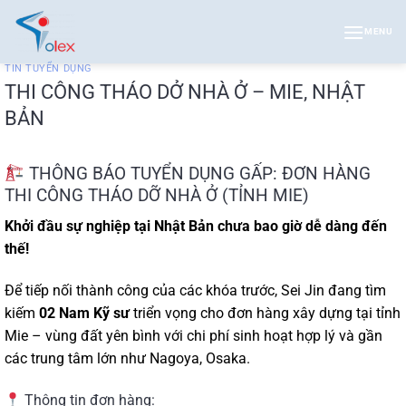
Bỏ
qua
MENU
nội
TIN TUYỂN DỤNG
dung
THI CÔNG THÁO DỞ NHÀ Ở – MIE, NHẬT
BẢN
THÔNG BÁO TUYỂN DỤNG GẤP: ĐƠN HÀNG
THI CÔNG THÁO DỠ NHÀ Ở (TỈNH MIE)
Khởi đầu sự nghiệp tại Nhật Bản chưa bao giờ dễ dàng đến
thế!
Để tiếp nối thành công của các khóa trước, Sei Jin đang tìm
kiếm
02 Nam Kỹ sư
triển vọng cho đơn hàng xây dựng tại tỉnh
Mie – vùng đất yên bình với chi phí sinh hoạt hợp lý và gần
các trung tâm lớn như Nagoya, Osaka.
Thông tin đơn hàng: