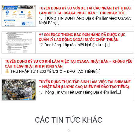
TUYỂN DỤNG KỸ SƯ CHẤT LƯỢNG CAO LÀM VIỆC TẠI
TUYỂN DỤNG KỸ SƯ SƠN XE TẢI CÁC NGÀNH KỸ THUẬT
AICHIKEN, MIEKEN – NHẬT BẢN
LÀM VIỆC TẠI OSAKA, NHẬT BẢN – THU NHẬP TỐT
(MIỄN PHÍ ĐÀO TẠO TIẾNG NHẬT)
1. THÔNG TIN ĐƠN HÀNG Địa điểm làm việc: OSAKA,
Nhật Bản[...]
TUYỂN DỤNG KỸ SƯ CƠ KHÍ LÀM VIỆC TẠI
SOLEXCO THÔNG BÁO ĐƠN HÀNG ĐÃ ĐƯỢC CỤC
SHIMANEKEN – NHẬT BẢN (LƯƠNG CAO, MIỄN PHÍ ĐÀO
QUẢN LÝ LAO ĐỘNG NGOÀI NƯỚC CHẤP THUẬN
TẠO TIẾNG)
Đơn hàng: Lắp ráp thiết bị điện tử –[...]
TUYỂN DỤNG KỸ SƯ XÂY DỰNG LÀM VIỆC TẠI AICHI –
TUYỂN DỤNG KỸ SƯ CƠ KHÍ LÀM VIỆC TẠI OSAKA, NHẬT BẢN – KHÔNG YÊU
NHẬT BẢN (LƯƠNG CAO, MIỄN PHÍ ĐÀO TẠO TIẾNG)
CẦU TIẾNG NHẬT KHI PHỎNG VẤN
THU NHẬP TỪ 1.200 YÊN/GIỜ – ĐÀO TẠO TIẾNG[...]
TUYỂN DỤNG THỰC TẬP SINH LÀM VIỆC TẠI SHIMANE
ĐƠN HÀNG TOKUTEI THỰC PHẨM TẠI SAITAMA – NHẬT
– NHẬT BẢN (LƯƠNG CAO, MIỄN PHÍ ĐÀO TẠO TIẾNG)
BẢN: CHI PHÍ THẤP, THU NHẬP CAO!
1. Thông Tin Chi Tiết Đơn Hàng Địa điểm làm[...]
TUYỂN DỤNG KỸ SƯ XÂY DỰNG LÀM VIỆC TẠI NHẬT
THÔNG BÁO TUYỂN DỤNG: 05 THỰC TẬP SINH NAM VẬN
BẢN – THU NHẬP CAO (ĐÀO TẠO TIẾNG NHẬT MIỄN
HÀNH MÁY DẬP, DÁN KEO
CÁC TIN TỨC KHÁC
PHÍ)
THU NHẬP TỪ 250.000 YÊN/THÁNG (25 MAN) –
NHÂN[...]
TUYỂN DỤNG KỸ SƯ XÂY DỰNG LÀM VIỆC TẠI AICHI –