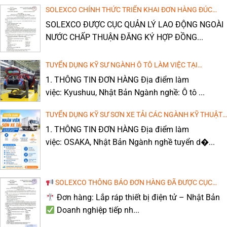
[TTS NAM] VẬN HÀNH MÁY DẬP LÀM VIỆC TẠI TỈNH
NHẬT BẢN (LƯƠNG CAO, MIỄN PHÍ ĐÀO TẠO TIẾNG)
SOLEXCO CHÍNH THỨC TRIỂN KHAI ĐƠN HÀNG ĐÚC
WAKAYAMA, NHẬT BẢN
1. Thông Tin Chi Tiết Đơn Hàng Địa điểm làm[...]
KHUÔN NHỰA NHẬT BẢN THEO PHÊ DUYỆT CỦA CỤC
SOLEXCO ĐƯỢC CỤC QUẢN LÝ LAO ĐỘNG NGOÀI
QUẢN LÝ LAO ĐỘNG NGOÀI NƯỚC
NƯỚC CHẤP THUẬN ĐĂNG KÝ HỢP ĐỒNG...
ĐƠN HÀNG TOKUTEI THỰC PHẨM TẠI SAITAMA – NHẬT
[TTS NỮ] May nệm ghế ô tô tại Mieken, Nhật Bản
BẢN: CHI PHÍ THẤP, THU NHẬP CAO!
1. Thông tin chung về đơn hàng Ngành nghề: Chế
TUYỂN DỤNG KỸ SƯ NGÀNH Ô TÔ LÀM VIỆC TẠI
biến[...]
KYUSHUU, NHẬT BẢN – THU NHẬP CAO (ĐÀO TẠO TIẾNG
1. THÔNG TIN ĐƠN HÀNG Địa điểm làm
MIỄN PHÍ)
THÔNG BÁO TUYỂN DỤNG: 05 THỰC TẬP SINH NAM VẬN
TUYỂN DỤNG KỸ SƯ VẬN HÀNH MÁY PHAY CNC
việc: Kyushuu, Nhật Bản Ngành nghề: Ô tô ...
HÀNH MÁY DẬP, DÁN KEO
Địa điểm làm việc: Tỉnh Shimane, Nhật Bản Bạn
đang[...]
TUYỂN DỤNG KỸ SƯ SƠN XE TẢI CÁC NGÀNH KỸ THUẬT
LÀM VIỆC TẠI OSAKA, NHẬT BẢN – THU NHẬP TỐT
1. THÔNG TIN ĐƠN HÀNG Địa điểm làm
[TTS NAM] VẬN HÀNH MÁY DẬP LÀM VIỆC TẠI TỈNH
(MIỄN PHÍ ĐÀO TẠO TIẾNG NHẬT)
VẬN HÀNH MÁY PHAY CNC – SAITAMA
WAKAYAMA, NHẬT BẢN
việc: OSAKA, Nhật Bản Ngành nghề tuyển d�...
Bạn đang tìm kiếm một công việc ổn định tại[...]
THI CÔNG THÁO DỞ NHÀ Ở – MIE, NHẬT BẢN
SOLEXCO THÔNG BÁO ĐƠN HÀNG ĐÃ ĐƯỢC CỤC
QUẢN LÝ LAO ĐỘNG NGOÀI NƯỚC CHẤP THUẬN
Đơn hàng: Lắp ráp thiết bị điện tử – Nhật Bản
Doanh nghiệp tiếp nh...
VẬN HÀNH MÁY ĐÓNG GÓI CUỘN SẮT, KIỂM TRA SẢN