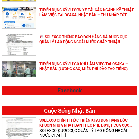
TUYỂN DỤNG KỸ SƯ SƠN XE TẢI CÁC NGÀNH KỸ THUẬT
LÀM VIỆC TẠI OSAKA, NHẬT BẢN – THU NHẬP TỐT
(MIỄN PHÍ ĐÀO TẠO TIẾNG NHẬT)
SOLEXCO THÔNG BÁO ĐƠN HÀNG ĐÃ ĐƯỢC CỤC
QUẢN LÝ LAO ĐỘNG NGOÀI NƯỚC CHẤP THUẬN
TUYỂN DỤNG KỸ SƯ CƠ KHÍ LÀM VIỆC TẠI OSAKA –
NHẬT BẢN (LƯƠNG CAO, MIỄN PHÍ ĐÀO TẠO TIẾNG)
Facebook
TUYỂN DỤNG KỸ SƯ LÀM VIỆC TẠI IBARAKI – NHẬT
BẢN (LƯƠNG CAO, MIỄN PHÍ ĐÀO TẠO TIẾNG)
Cuộc Sống Nhật Bản
TUYỂN DỤNG KỸ SƯ ĐIỆN LÀM VIỆC TẠI OSAKA – NHẬT
SOLEXCO CHÍNH THỨC TRIỂN KHAI ĐƠN HÀNG ĐÚC
BẢN (LƯƠNG CAO, MIỄN PHÍ ĐÀO TẠO TIẾNG)
KHUÔN NHỰA NHẬT BẢN THEO PHÊ DUYỆT CỦA CỤC
QUẢN LÝ LAO ĐỘNG NGOÀI NƯỚC
SOLEXCO ĐƯỢC CỤC QUẢN LÝ LAO ĐỘNG NGOÀI
NƯỚC CHẤP[...]