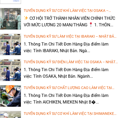
PHẨM CƠ KHÍ THÁNG 3/2026
TUYỂN DỤNG KỸ SƯ CƠ KHÍ LÀM VIỆC TẠI OSAKA –
NHẬT BẢN (LƯƠNG CAO, MIỄN PHÍ ĐÀO TẠO TIẾNG)
CƠ HỘI TRỞ THÀNH NHÂN VIÊN CHÍNH THỨC
VỚI MỨC LƯƠNG 20 MAN/THÁNG
1. THÔN...
TUYỂN DỤNG KỸ SƯ LÀM VIỆC TẠI IBARAKI – NHẬT BẢN
(LƯƠNG CAO, MIỄN PHÍ ĐÀO TẠO TIẾNG)
1. Thông Tin Chi Tiết Đơn Hàng Địa điểm làm
việc: Tỉnh IBARAKI, Nhật Bản. Ngà...
TUYỂN DỤNG KỸ SƯ ĐIỆN LÀM VIỆC TẠI OSAKA – NHẬT
BẢN (LƯƠNG CAO, MIỄN PHÍ ĐÀO TẠO TIẾNG)
1. Thông Tin Chi Tiết Đơn Hàng Địa điểm làm
việc: Tỉnh OSAKA, Nhật Bản. Ngành...
TUYỂN DỤNG KỸ SƯ CHẤT LƯỢNG CAO LÀM VIỆC TẠI
AICHIKEN, MIEKEN – NHẬT BẢN
1. Thông Tin Chi Tiết Đơn Hàng Địa điểm làm
việc: Tỉnh AICHIKEN, MIEKEN Nhật B�...
TUYỂN DỤNG KỸ SƯ CƠ KHÍ LÀM VIỆC TẠI SHIMANEKEN