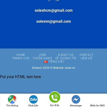
solexhcm@gmail.com
solexvn@gmail.com
HOME
JOBS
A BOUT US
CONTACT
TRANG CHỦ
TUYỂN DỤNG
VỀ CHÚNG TÔI
LIÊN HỆ
TIẾNG VIỆT
Solexco 2026 ©
Website: solex.vn
Put your HTML text here
Gọi điện
Tìm đường
Chat Zalo
Messenger
Nhắn tin SMS