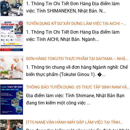
– NHẬT BẢN (LƯƠNG CAO, MIỄN PHÍ ĐÀO TẠO TIẾNG)
1. Thông Tin Chi Tiết Đơn Hàng Địa điểm làm
việc: Tỉnh SHIMANEKEN, Nhật Bản. N...
TUYỂN DỤNG KỸ SƯ XÂY DỰNG LÀM VIỆC TẠI AICHI –
NHẬT BẢN (LƯƠNG CAO, MIỄN PHÍ ĐÀO TẠO TIẾNG)
1. Thông Tin Chi Tiết Đơn Hàng Địa điểm làm
việc: Tỉnh AICHI, Nhật Bản. Ngành...
ĐƠN HÀNG TOKUTEI THỰC PHẨM TẠI SAITAMA – NHẬT
BẢN: CHI PHÍ THẤP, THU NHẬP CAO!
1. Thông tin chung về đơn hàng Ngành nghề: Chế
biến thực phẩm (Tokutei Ginou 1). �...
THÔNG BÁO TUYỂN DỤNG: 05 THỰC TẬP SINH NAM VẬN
HÀNH MÁY DẬP, DÁN KEO
Địa điểm làm việc: Tỉnh Shimane, Nhật Bản Bạn
đang tìm kiếm một công việc ...
[TTS NAM] VẬN HÀNH MÁY DẬP LÀM VIỆC TẠI TỈNH
WAKAYAMA, NHẬT BẢN