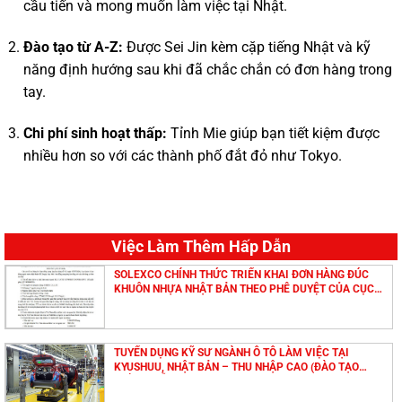
cầu tiến và mong muốn làm việc tại Nhật.
Đào tạo từ A-Z:
Được Sei Jin kèm cặp tiếng Nhật và kỹ
năng định hướng sau khi đã chắc chắn có đơn hàng trong
tay.
Chi phí sinh hoạt thấp:
Tỉnh Mie giúp bạn tiết kiệm được
nhiều hơn so với các thành phố đắt đỏ như Tokyo.
Việc Làm Thêm Hấp Dẫn
SOLEXCO CHÍNH THỨC TRIỂN KHAI ĐƠN HÀNG ĐÚC
KHUÔN NHỰA NHẬT BẢN THEO PHÊ DUYỆT CỦA CỤC
QUẢN LÝ LAO ĐỘNG NGOÀI NƯỚC
TUYỂN DỤNG KỸ SƯ NGÀNH Ô TÔ LÀM VIỆC TẠI
KYUSHUU, NHẬT BẢN – THU NHẬP CAO (ĐÀO TẠO
TIẾNG MIỄN PHÍ)